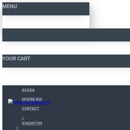
MENU
YOUR CART
ACASA
DESPRE NOI
CONTACT
Menu
0742997799