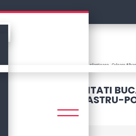
Toys4KIDS
CENTRE ACTIVITATI
Pre - Antemergator
din lemn cu multiactivitati Bucatarile Mobila cu roti silentioase - Culoare Albas
 CU MULTIACTIVITATI BUC
ASE - CULOARE ALBASTRU-P