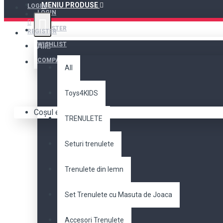
MENIU PRODUSE
LOGIN
LOGIN
REGISTER
REGISTER
WISHLIST
All
COMPARE
All
Toys4KIDS
Antemergator 
Coșul este gol!
TRENULETE
ANTEMERGATOR DIN LEMN
Seturi trenulete
SILENTIO
Trenulete din lemn
Set Trenulete cu Masuta de Joaca
Accesori Trenulete