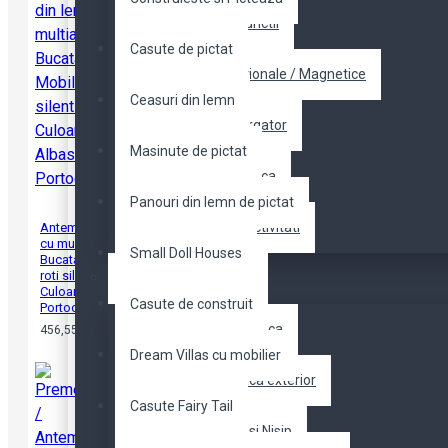
Cuburi multifunctii
Casute de pictat
Jocuri Educationale / Magnetice
Ceasuri din lemn
Pre - Antemergator
Masinute de pictat
Saltelute de joaca
Panouri din lemn de pictat
Centre joaca activitati
Antemergator din lemn
cu multiactivitati
Small Doll Houses
Bucatarile Mobila cu
roti silentioase -
JUCARII EXTERIOR
Culoare Albastru-
Casute de construit
Portocaliu
Complexe de joaca
456,55 RON
Dream Villas cu mobilier
Casute de joaca exterior
Casute Fairy Tail
Gradina Plaje si Nisip