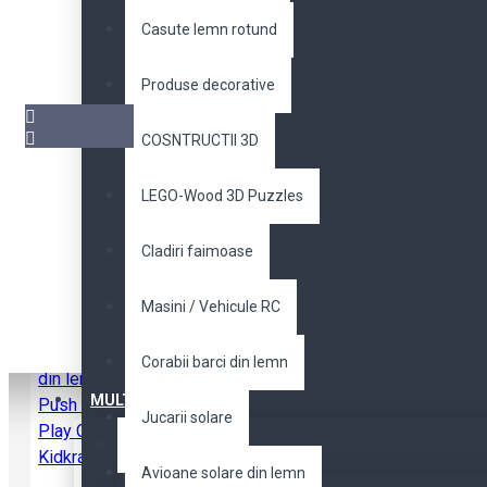
Casute lemn rotund
Produse decorative
COSNTRUCTII 3D
LEGO-Wood 3D Puzzles
Produse compatibile
Cladiri faimoase
Masini / Vehicule RC
Corabii barci din lemn
MULTILEVEL
Jucarii solare
TRENULETE
Avioane solare din lemn