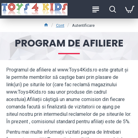
Cont
Autentificare
PROGRAM DE AFILIERE
Programul de afiliere al www.Toys4Kids.ro este gratuit și
le permite membrilor să caștige bani prin plasare de
link(uri) pe siturile lor (care fac reclamă magazinului
www.Toys4Kids.ro sau unor produse din cadrul
acestuia).Afiliații câștigă un anume comision din fiecare
comanda facută si finalizată de vizitatorii ce ajung pe
siteul nostru prin intermediul reclamelor de pe siteurile lor.
În prezent , comisionul standard pentru afiliați este de 5%.
Pentru mai multe informații vizitati pagina de întrebari