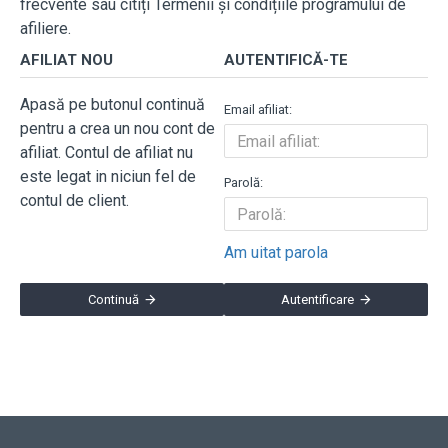
frecvente sau citiți Termenii și condițiile programului de
afiliere.
AFILIAT NOU
AUTENTIFICĂ-TE
Apasă pe butonul continuă
Email afiliat:
pentru a crea un nou cont de
afiliat. Contul de afiliat nu
este legat in niciun fel de
Parolă:
contul de client.
Am uitat parola
Continuă
Autentificare