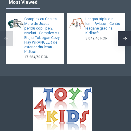
Most Viewed
Complex cu Casuta
Leagan triplu din
Mare de Joaca
lemn Aviator - Centru
pentru copii pe 2
leagane gradina
niveluri - Complex cu
Kidkraft
Etaj si Tobogan Cozy
3.049,40 RON
Play WRANGLER de
exterior din lemn -
Kidkraft
17.284,70 RON