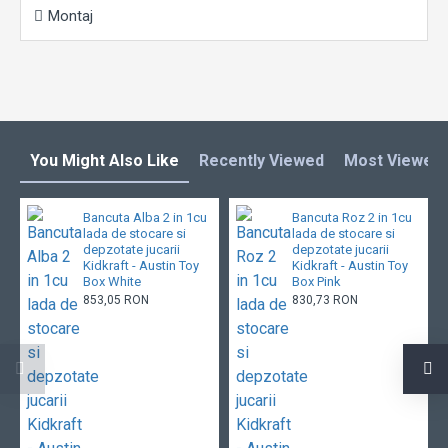
Montaj
You Might Also Like
Recently Viewed
Most Viewed
Bancuta Alba 2 in 1cu
Bancuta Roz 2 in 1cu
lada de stocare si
lada de stocare si
depzotate jucarii
depzotate jucarii
Kidkraft - Austin Toy
Kidkraft - Austin Toy
Box White
Box Pink
853,05 RON
830,73 RON