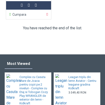
Cumpara
You have reached the end of the list.
Most Viewed
Complex cu Casuta
Leagan triplu din
Mare de Joaca
lemn Aviator - Centru
pentru copii pe 2
leagane gradina
niveluri - Complex cu
Kidkraft
Etaj si Tobogan Cozy
3.049,40 RON
Play WRANGLER de
exterior din lemn -
Kidkraft