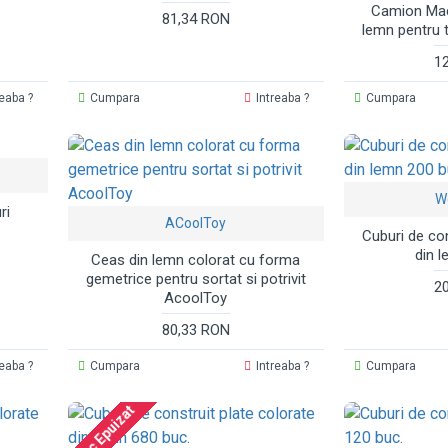
Camion Mac
81,34 RON
lemn pentru 
1
reaba ?
Cumpara
Intreaba ?
Cumpara
W
ri
ACoolToy
Cuburi de con
din 
Ceas din lemn colorat cu forma
gemetrice pentru sortat si potrivit
2
AcoolToy
80,33 RON
reaba ?
Cumpara
Intreaba ?
Cumpara
Stoc Epuizat