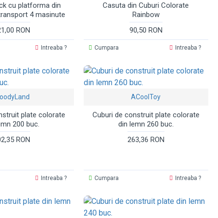
k cu platforma din
Casuta din Cuburi Colorate
transport 4 masinute
Rainbow
21,00 RON
90,50 RON
Intreaba ?
Cumpara
Intreaba ?
oodyLand
ACoolToy
struit plate colorate
Cuburi de construit plate colorate
lemn 200 buc.
din lemn 260 buc.
02,35 RON
263,36 RON
Intreaba ?
Cumpara
Intreaba ?