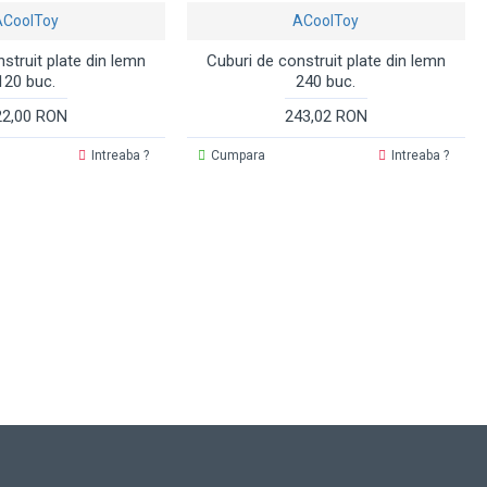
ACoolToy
ACoolToy
struit plate din lemn
Cuburi de construit plate din lemn
120 buc.
240 buc.
22,00 RON
243,02 RON
Intreaba ?
Cumpara
Intreaba ?