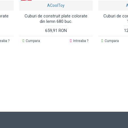
ACoolToy
orate
Cuburi de construit plate colorate
Cuburi de con
din lemn 680 buc.
659,91 RON
1
reaba ?
Cumpara
Intreaba ?
Cumpara