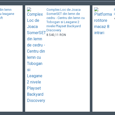
din lemn
Complex Loc de Joaca
ru leagane
SomerSET din lemn de
ft
cedru - Centru din lemn cu
Tobogan si Leagane 2
nivele Playset Backyard
Discovery
8.540,11 RON