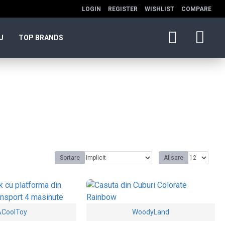
LOGIN
REGISTER
WISHLIST
COMPARE
U
TOP BRANDS
Sortare
Afisare
ACoolToy
WoodyLand