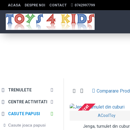
ACASA
DESPRE NOI
CONTACT
0742997799
TRENULETE
Comparare Pro
CENTRE ACTIVITATI
Stoc Epuizat
CASUTE PAPUSI
ACoolToy
Casute joaca papusi
Jenga, turnulet din cubur