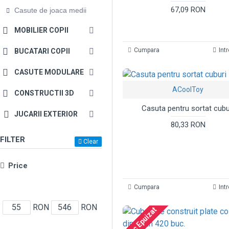
67,09 RON
Casute de joaca medii
MOBILIER COPII
Cumpara
Int
BUCATARI COPII
CASUTE MODULARE
ACoolToy
CONSTRUCTII 3D
Casuta pentru sortat cubu
JUCARII EXTERIOR
80,33 RON
FILTER
Clear
Price
Cumpara
Int
RON
RON
Stoc Epuizat