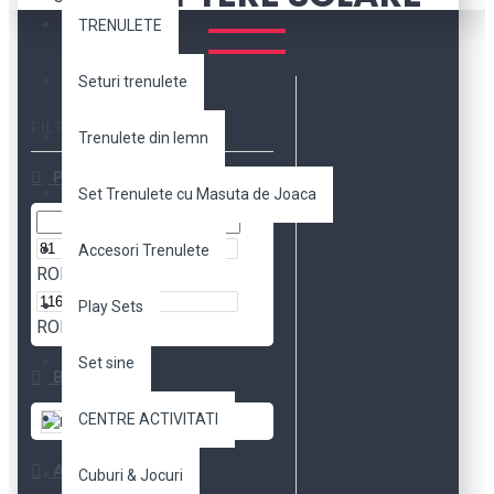
TRENULETE
Seturi trenulete
FILTER
Clear
Trenulete din lemn
Price
Set Trenulete cu Masuta de Joaca
Accesori Trenulete
RON
Play Sets
RON
Set sine
Brands
CENTRE ACTIVITATI
Robotime
Availability
Cuburi & Jocuri