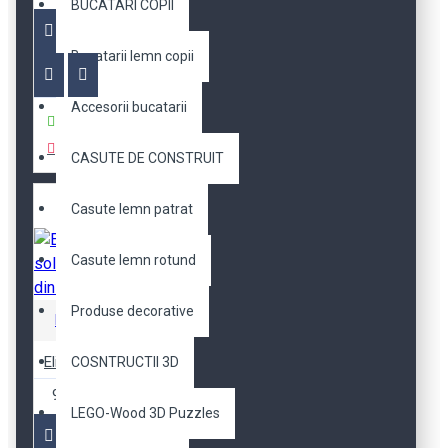
BUCATARI COPII
Bucatarii lemn copii
Accesorii bucatarii
Cumpara
CASUTE DE CONSTRUIT
Casute lemn patrat
Casute lemn rotund
Produse decorative
Robotime
Elicopter solar Avatar din lemn
COSNTRUCTII 3D
98,63 RON
LEGO-Wood 3D Puzzles