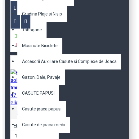
Gradina Plaje si Nisip
Tobogane
Cumpara
Masinute Biciclete
Accesorii Auxiliare Casute si Complexe de Joaca
Gazon, Dale, Pavaje
CASUTE PAPUSI
Casute joaca papusi
Robotime
Casute de joaca medii
Elicopter solar de transport CH 47 cu doua elice
139,30 RON