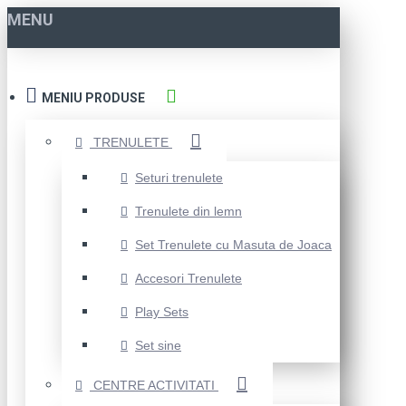
MENU
MENIU PRODUSE
TRENULETE
Seturi trenulete
Trenulete din lemn
Set Trenulete cu Masuta de Joaca
Accesori Trenulete
Play Sets
Set sine
CENTRE ACTIVITATI