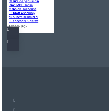
Casuta de papusi din
lemn MDF Dahlia
Mansion Dollhouse
EZ Kraft Assembly
cu sunete si lumini si
30 accesorii KidKraft
1.829,24 RON