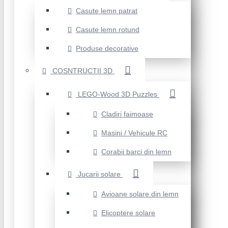
Casute lemn patrat
Casute lemn rotund
Produse decorative
COSNTRUCTII 3D
LEGO-Wood 3D Puzzles
Cladiri faimoase
Masini / Vehicule RC
Corabii barci din lemn
Jucarii solare
Avioane solare din lemn
Elicoptere solare