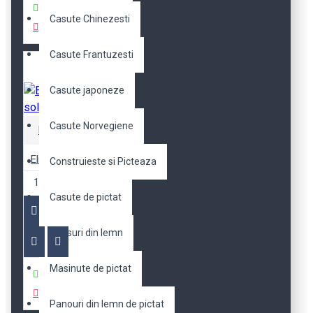
Cumpara
Casute Chinezesti
Casute Frantuzesti
Casute japoneze
Casute Norvegiene
Robotime
Elicopter solar P240S
Construieste si Picteaza
100,66 RON
Casute de pictat
Ceasuri din lemn
Masinute de pictat
Cumpara
Panouri din lemn de pictat