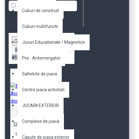
In Stock
Cuburi de construit
Cuburi multifunctii
Jocuri Educationale / Magnetice
Sortare
Afisare
Pre - Antemergator
Saltelute de joaca
Centre joaca activitati
JUCARII EXTERIOR
Robotime
Complexe de joaca
Elicopter / Avion solar cu doua elice
129,13 RON
Casute de joaca exterior