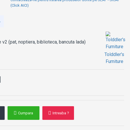
(pat masina de
pompier, lenjerie si
(Click AICI)
noptiera)
1.758,06 RON
-
 v2 (pat, noptiera, biblioteca, bancuta lada)
Tolddler's
Furniture
N
Cumpara
Intreaba ?