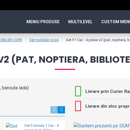
MENIU PRODUSE
MULTILEVEL
CUSTOM MEN
BILIER COPII
Set mobilier copii
Set F1 Car - 4 piese v2 (pat, noptiera, 
E V2 (PAT, NOPTIERA, BIBLI
Livrare prin Curier Ra
Livrare din stoc propr
Set Formula 1 Car - 4
Race Car - Bancuta cu