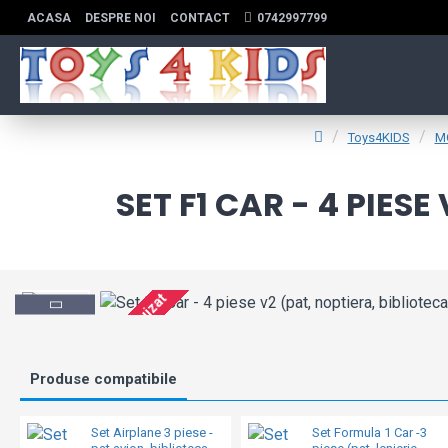
ACASA
DESPRE NOI
CONTACT
0742997799
Toys4KIDS
MO
SET F1 CAR - 4 PIES
Stoc Epuizat
Produse compatibile
Set Airplane 3 piese -
Set Formula 1 Car -3