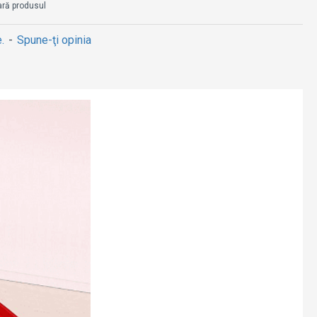
ră produsul
.
-
Spune-ţi opinia