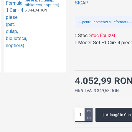
piese (pat, dulap,
lada de stocare jucarii
biblioteca, noptiera)
- Premium High Gloss
Quality
5.344,34 RON
405,70 RON
-----pentru comenzi si informatii----
Stoc:
Stoc Epuizat
Model:
Set F1 Car- 4 piese
4.052,99 RO
Fără TVA: 3.349,58 RON
Adaugă în Coş